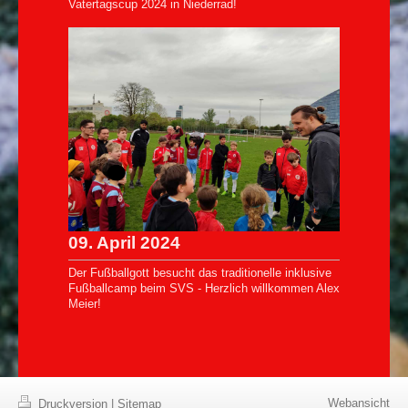
Vatertagscup 2024 in Niederrad!
09. April 2024
Der Fußballgott besucht das traditionelle inklusive
Fußballcamp beim SVS - Herzlich willkommen Alex
Meier!
Webansicht
Druckversion
|
Sitemap