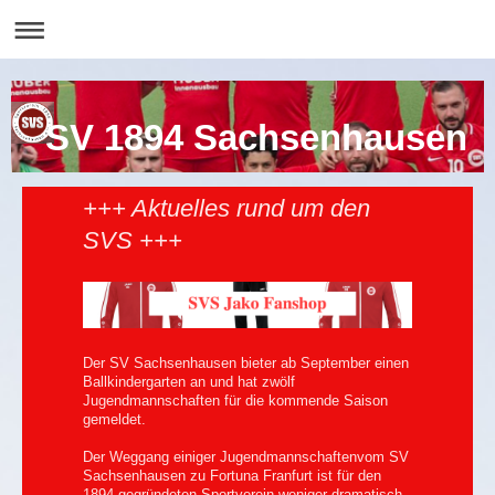
SV 1894 Sachsenhausen
+++ Aktuelles rund um den
SVS +++
Der SV Sachsenhausen bieter ab September einen
Ballkindergarten an und hat zwölf
Jugendmannschaften für die kommende Saison
gemeldet.
Der Weggang einiger Jugendmannschaftenvom SV
Sachsenhausen zu Fortuna Franfurt ist für den
1894 gegründeten Sportverein weniger dramatisch