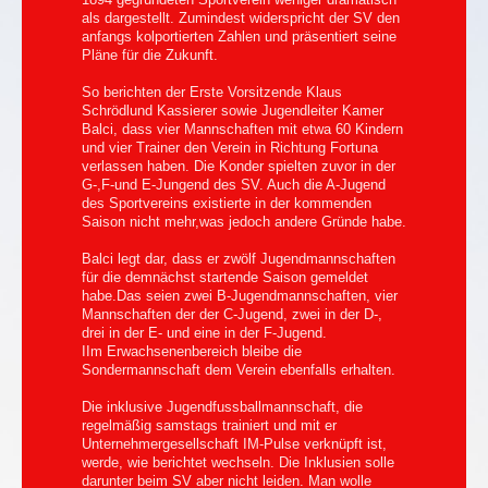
als dargestellt. Zumindest widerspricht der SV den
anfangs kolportierten Zahlen und präsentiert seine
Pläne für die Zukunft.
So berichten der Erste Vorsitzende Klaus
Schrödlund Kassierer sowie Jugendleiter Kamer
Balci, dass vier Mannschaften mit etwa 60 Kindern
und vier Trainer den Verein in Richtung Fortuna
verlassen haben. Die Konder spielten zuvor in der
G-,F-und E-Jungend des SV. Auch die A-Jugend
des Sportvereins existierte in der kommenden
Saison nicht mehr,was jedoch andere Gründe habe.
Balci legt dar, dass er zwölf Jugendmannschaften
für die demnächst startende Saison gemeldet
habe.Das seien zwei B-Jugendmannschaften, vier
Mannschaften der der C-Jugend, zwei in der D-,
drei in der E- und eine in der F-Jugend.
IIm Erwachsenenbereich bleibe die
Sondermannschaft dem Verein ebenfalls erhalten.
Die inklusive Jugendfussballmannschaft, die
regelmäßig samstags trainiert und mit er
Unternehmergesellschaft IM-Pulse verknüpft ist,
werde, wie berichtet wechseln. Die Inklusien solle
darunter beim SV aber nicht leiden. Man wolle